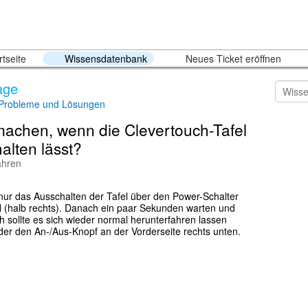
tseite
Wissensdatenbank
Neues Ticket eröffnen
age
 Probleme und Lösungen
achen, wenn die Clevertouch-Tafel
halten lässt?
Jahren
t nur das Ausschalten der Tafel über den Power-Schalter
el (halb rechts). Danach ein paar Sekunden warten und
h sollte es sich wieder normal herunterfahren lassen
er den An-/Aus-Knopf an der Vorderseite rechts unten.